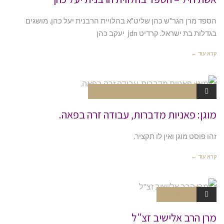
הספד מרן הגר"ש כהן שליט"א בהלויית הרבנית יעל כהן. מושגים
בגדלות בת ישראל. קרדיט jdn יעקב כהן
קרא עוד ←
יש להזין סיסמה כדי לראות את התגובות.
כיסוי ראש
וידאו
מוגן: פאניות מדברות, עבודה זרה בפאה.
זהו פוסט מוגן ואין לו תקציר.
קרא עוד ←
אין תגובות
כיסוי ראש
MP3
מרן הרב אלישיב זצ"ל