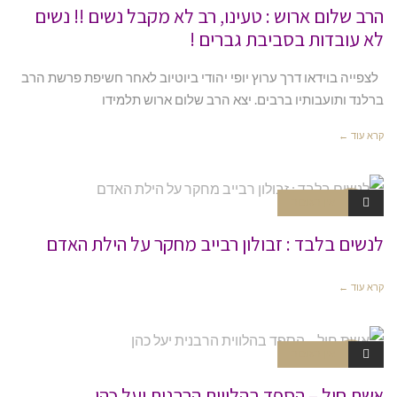
הרב שלום ארוש : טעינו, רב לא מקבל נשים !! נשים
לא עובדות בסביבת גברים !
לצפייה בוידאו דרך ערוץ יופי יהודי ביוטיוב לאחר חשיפת פרשת הרב
ברלנד ותועבותיו ברבים. יצא הרב שלום ארוש תלמידו
קרא עוד ←
אין תגובות
כיסוי ראש
וידאו
לנשים בלבד : זבולון רבייב מחקר על הילת האדם
קרא עוד ←
אין תגובות
שונות וידא
ו
אשת חיל – הספד בהלווית הרבנית יעל כהן