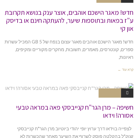
חדש! מאגר הישכם אוהבים, אוצר ענק בנושא תקרובת
ע"ז בפאות ובתוספות שיער, להעתקה חינם או בדיסק
און קי
חדש! מאגר הישכם אוהבים מאגר עצום בנפח של 5 GB המכיל עשרות
ספרים, קונטרסים, מאמרים, תשובות, מחקרים מקוריים ומקיפים,
ראיונות,
קרא עוד ←
הרב חיים
2 תגובות
קניבסקי ש
אלות ותשו
בות
חשיפה – מרן הגר"ח קנייבסקי פאה במראה טבעי
אסורה! וידאו
לצפייה בוידאו דרך ערוץ יופי יהודי ביוטיוב מרן הגר"ח קנייבסקי
זצוק"ל בהקלטה פוסק לשרוף את השיער מאחר שהכשרות לא