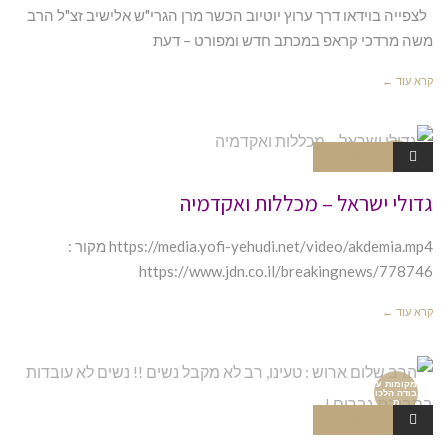
לצפייה בוידאו דרך ערוץ יוטיוב הכשר מרן הגרי"ש אלישיב זצ"ל הרב
משה מרדכי קראפ במכתב חדש ומפורט – דעת
קרא עוד ←
אין תגובות
מקומות ע
בודה וידאו
גדולי ישראל – מכללות ואקדמיה
https://media.yofi-yehudi.net/video/akdemia.mp4 מקור :
https://www.jdn.co.il/breakingnews/778746
קרא עוד ←
מקומות ע
בודה הלכו
ת
אין תגובות