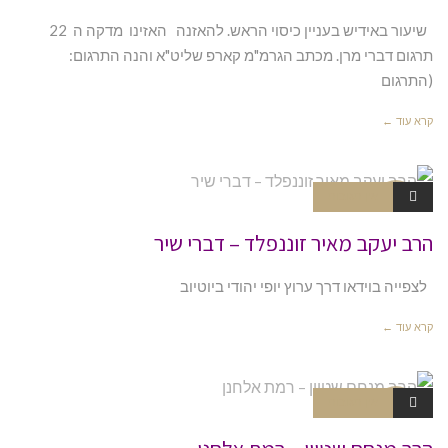
שיעור באידיש בעניין כיסוי הראש. להאזנה האזינו מדקה ה 22
תרגום דברי מרן. מכתב הגרמ"מ קארפ שליט"א והנה התרגום:
(התרגום
קרא עוד ←
אין תגובות
צניעות ויד
או
הרב יעקב מאיר זוננפלד – דברי שיר
לצפייה בוידאו דרך ערוץ יופי יהודי ביוטיוב
קרא עוד ←
אין תגובות
צניעות ויד
או