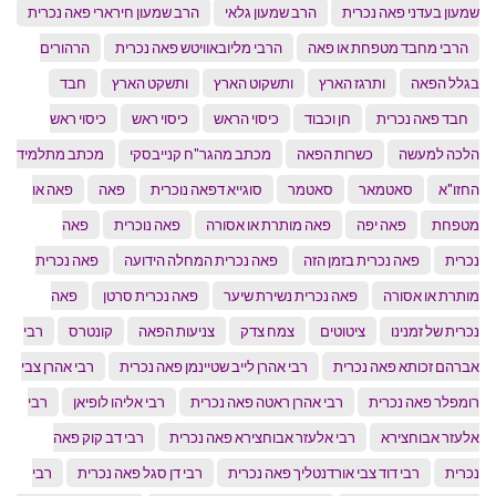
שמעון בעדני פאה נכרית
הרב שמעון גלאי
הרב שמעון חירארי פאה נכרית
הרבי מחבד מטפחת או פאה
הרבי מליובאוויטש פאה נכרית
הרהורים
בגלל הפאה
ותרגז הארץ
ותשקוט הארץ
ותשקט הארץ
חבד
חבד פאה נכרית
חן וכבוד
כיסוי הראש
כיסוי ראש
כיסוי ראש
הלכה למעשה
כשרות הפאה
מכתב מהגר"ח קנייבסקי
מכתב מתלמיד
החזו"א
סאטמאר
סאטמר
סוגייא דפאה נוכרית
פאה
פאה או
מטפחת
פאה יפה
פאה מותרת או אסורה
פאה נוכרית
פאה
נכרית
פאה נכרית בזמן הזה
פאה נכרית המחלה הידועה
פאה נכרית
מותרת או אסורה
פאה נכרית נשירת שיער
פאה נכרית סרטן
פאה
נכרית של זמנינו
ציטוטים
צמח צדק
צניעות הפאה
קונטרס
רבי
אברהם זכותא פאה נכרית
רבי אהרן לייב שטיינמן פאה נכרית
רבי אהרן צבי
רומפלר פאה נכרית
רבי אהרן ראטה פאה נכרית
רבי אליהו לופיאן
רבי
אלעזר אבוחצירא
רבי אלעזר אבוחצירא פאה נכרית
רבי דב קוק פאה
נכרית
רבי דוד צבי אורדנטליך פאה נכרית
רבי דן סגל פאה נכרית
רבי