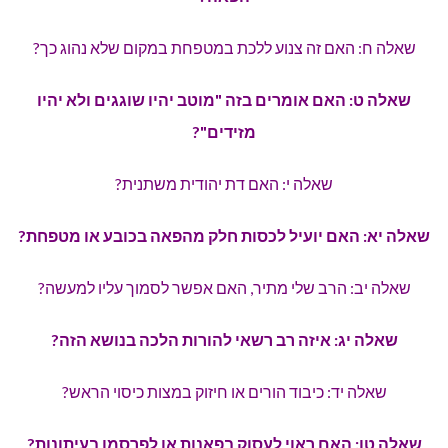
שאלה ח: האם זה צנוע ללכת במטפחת במקום שלא נהוג כך?
שאלה ט: האם אומרים בזה "מוטב יהיו שוגגים ולא יהיו
מזידים"?
שאלה י: האם דת יהודית משתנית?
שאלה יא: האם יועיל לכסות חלק מהפאה בכובע או מטפחת?
שאלה יב: הרב שלי מתיר, האם אפשר לסמוך עליו למעשה?
שאלה יג: איזה רב רשאי להורות הלכה בנושא הזה?
שאלה יד: כיבוד הורים או חיזוק במצות כיסוי הראש?
שאלה טו: האם ראוי לעסוק בפאנות או לפרסמן בעיתונות?