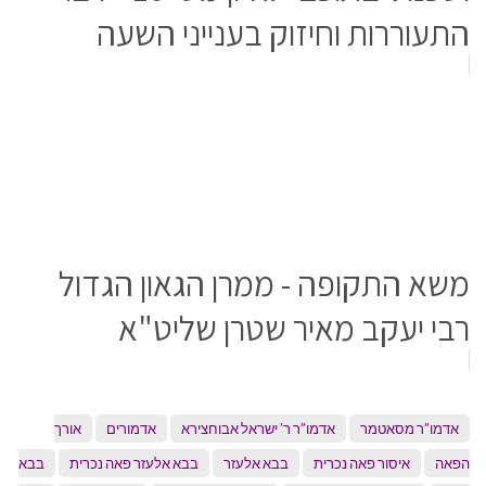
התעוררות וחיזוק בענייני השעה
משא התקופה - ממרן הגאון הגדול
רבי יעקב מאיר שטרן שליט"א
אדמו”ר מסאטמר
אדמו”ר ר’ ישראל אבוחצירא
אדמורים
אורך
הפאה
איסור פאה נכרית
בבא אלעזר
בבא אלעזר פאה נכרית
בבא