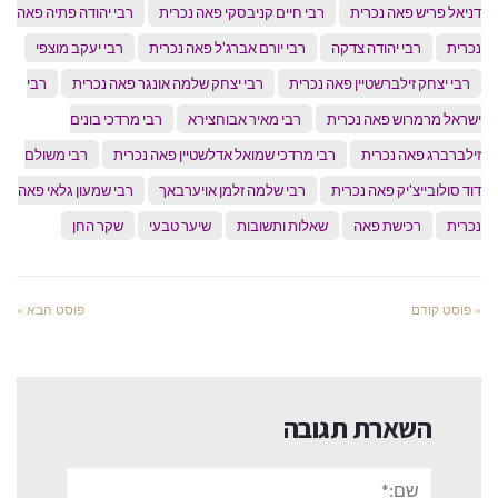
דניאל פריש פאה נכרית
רבי חיים קניבסקי פאה נכרית
רבי יהודה פתיה פאה
נכרית
רבי יהודה צדקה
רבי יורם אברג'ל פאה נכרית
רבי יעקב מוצפי
רבי יצחק זילברשטיין פאה נכרית
רבי יצחק שלמה אונגר פאה נכרית
רבי
ישראל מרמרוש פאה נכרית
רבי מאיר אבוחצירא
רבי מרדכי בונים
זילברברג פאה נכרית
רבי מרדכי שמואל אדלשטיין פאה נכרית
רבי משולם
דוד סולובייצ'יק פאה נכרית
רבי שלמה זלמן אויערבאך
רבי שמעון גלאי פאה
נכרית
רכישת פאה
שאלות ותשובות
שיער טבעי
שקר החן
« פוסט קודם
פוסט הבא »
השארת תגובה
שם:*