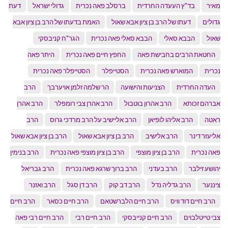
מאיר
בד"ץ העעדה החרדית
ברסלב פאה נכרית
גדולי ישראל
דעת
גדולים
דעתו של הרב בן ציון אבא שאול
האמת בדעתו של הרב בן ציון אבא
שאול
הבבא סאלי
הבבא סאלי פאה נכרית
הגר"ח קניבסקי
החטאת הרבים בחבישת פאה
החפץ חיים פאה נכרית
היתר פאה
נכרית
המוארש פאה נכרית
הסטייפלר
הסטייפלר פאה נכרית
העדה החרדית
הצניעות והישועה
הר שלמה זלמן אויערבך
הרב
אברהם זכותא
הרב אהרון בוטבול
הרב אהרן צבי רומפלר
הרב אהרן
ראטה
הרב אליהו לופיאן
הרב אליישיב על הרב מרדכי גרוס
הרב
אליעזר דינר
הרב אלישיב
הרב בן ציון אבא שאול
הרב בן ציון אבא שאול
פאה נכרית
הרב בן ציון מוצפי
הרב בן ציון מוצפי פאה נכרית
הרב בנימין
יהושע זילבר
הרב בעדני
הרב ברוך שרגא פאה נכרית
הרב גבריאל
ציננער
הרב גדליה נדל
הרב דב קוק
הרב דן סגל
הרב ואזנר
הרב חיים דוד וויס
הרב חיים הלברשטאם
הרב חיים כסאר
הרב חיים
צבי טייטלבוים
הרב חיים קנייבסקי
הרב חיים רבי
הרב חיים רבי פאה