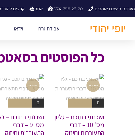
לתוכן
מערכת הישכם אוהבים:
074-796-23-28
אתר
קבצים להורדה
עבודה זרה
וידאו
כל הפוסטים ב
סאטמ
חוברות
חוברות
אין תגובות
אין תגובות
ושכנתי בתוכם – גליון
ושכנתי בתוכם – גלי
מס' 10 – דברי
מס' 9 – דברי
התעוררות וחיזוק
התעוררות וחיזוק