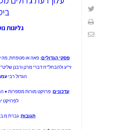
ביס
גליונות נ
פסקי הגדולים
: פאה או מטפחת, מה ע
זי"ע ולהבחל"ח דברי מרנן ורבנן שליט"א
הגדול רבי
עמר
עדכונים
: פרויקט מורות מספרות • ה
לפרויקט י
תגובות
: גברת מ.ב