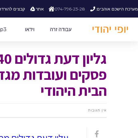
לתוכן
מערכת הישכם אוהבים:
074-796-23-28
אתר
קבצים להורדה
עבודה זרה
וידאו
p3
פסקים ועובדות מגדו
הבית היהודי
אין תגובות