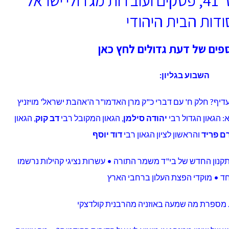
ודות הבית היהודי
וספים של דעת גדולים
לחץ כאן
השבוע בגליון:
דיף? חלק ח' עם דברי כ"ק מרן האדמו"ר ה'אהבת ישראל' מויזניץ
: הגאון הגדול רבי
יהודה סילמן
, הגאון המקובל רבי
דב קוק
, הגאון
ם פריד
והראשון לציון הגאון רבי
דוד יוסף
תקנון החדש של בי"ד משמר התורה • עשרות נציגי קהילות נרשמו
חד • מוקדי הפצת העלון ברחבי הארץ
. מספרת מה שמעה באוזניה מהרבנית קולדצקי