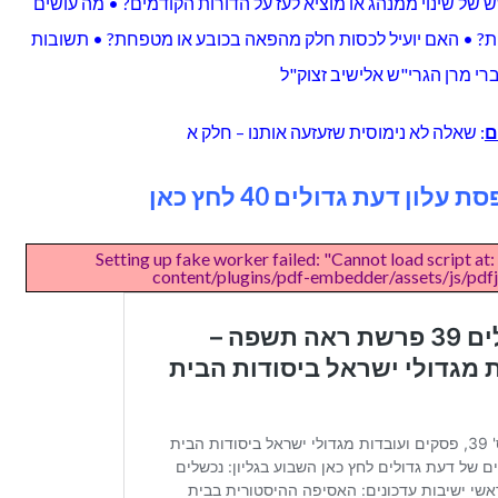
ל שינוי ממנהג או מוציא לעז על הדורות הקודמים? • מה עושים
? • האם יועיל לכסות חלק מהפאה בכובע או מטפחת? • תשובות
י מרן הגרי"ש אלישיב זצוק"ל
ם
: שאלה לא נימוסית שזעזעה אותנו – חלק א
לון דעת גדולים 40 לחץ כאן
Setting up fake worker failed: "Cannot load script at:
content/plugins/pdf-embedder/assets/js/pdfjs