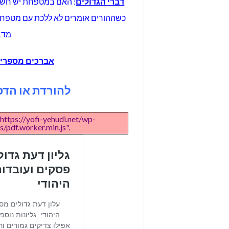
דברי הגדולים
: האם במטפחת יש חשש ש
כשההורים אומרים לא ללכת עם מטפחת
מדבר
אברכים מספרי
להורדת או הדפסת ע
 https://yofi-yehudi.net/wp-
/pdf.worker.min.js".