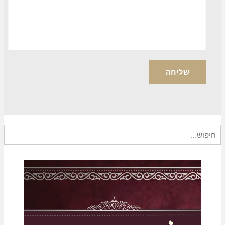
יפוש
בור: