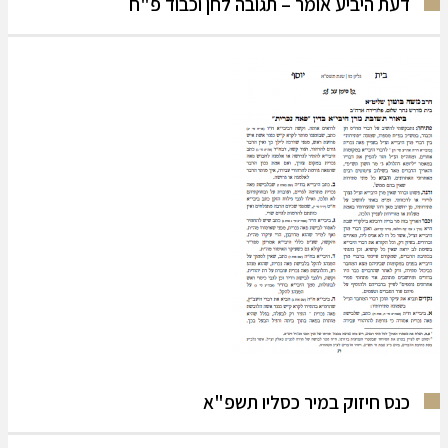
דעת היביע אומר – תגובה לחן וכבוד פ"ח
כנס חיזוק במיר כסליו תשפ"א