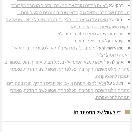
רבקי
על
באיזה בגדים נקבל את המשיח? סיפור מצמרר מקרובת
משפחה של הרב ישראל גנס, כדאי שנהיה מוכנים לרגע האמת….
יהודי
על
מצגת על רגל אחת – חלק ב', דעתם של כל גדולי ישראל על
מקום השוק ואורך החצאית מדינא.
יופי יהודי
על
דג חי או דג net – קובי לוי
שניאור
על
אמור יאמר העבד !
shmaryahu
על
מכתבי כ"ק מרן גאב"ד קארלסבורג הרב יחזקאל
ראטה (רוטה) זצ"ל
אהרלה
על
וילאו למצא הפתח א'- ב', אל תביט אחריך, הוכו בסנוורים,
מהר הימלט משמה, הקריבהו נא לפחתך, ויגשו לשבור הדלת, מאמרי
תגובה להכצעקתה.
3231
על
וילאו למצא הפתח א'- ב', אל תביט אחריך, הוכו בסנוורים,
מהר הימלט משמה, הקריבהו נא לפחתך, ויגשו לשבור הדלת, מאמרי
תגובה להכצעקתה.
די לעוול של הסמינרים!