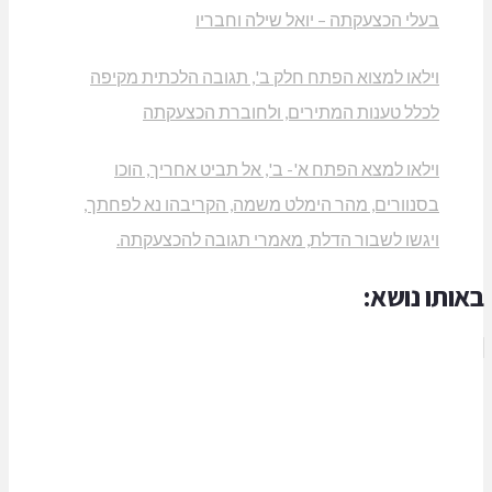
לי הכצעקתה – יואל שילה וחבריו
לאו למצוא הפתח חלק ב', תגובה הלכתית מקיפה
לל טענות המתירים, ולחוברת הכצעקתה
לאו למצא הפתח א'- ב', אל תביט אחריך, הוכו
נוורים, מהר הימלט משמה, הקריבהו נא לפחתך,
גשו לשבור הדלת, מאמרי תגובה להכצעקתה.
נושא: