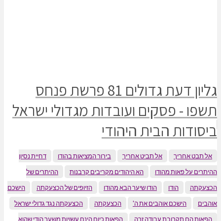
גליון דעת גדולים 81 פרשת פנחס
- פסקים ועובדות מגדולי ישראל
ות הבית היהודי
אחריך
אל תביט אחריך
בירור המציאות בהודו
דחיית נסיון
ל פאות מהודו
הא היהודים מקריבים קרבנות
ההיתרים של
הודו
הודו שיער הבא מהודו
הזיופים של הכצעקתה
הישכם
הישכם אוהבים את ה'
הכצעקתה
הכצעקתה נגד גדולי ישראל
ם תקרובת עבודה זרה
הפאות כיום הינם עשויות משער הודי שהוא