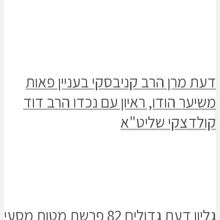
רן הרב קניבסקי בעניין פאות
 הודו, ראיון עם נכדו הרב דוד
צקי שליט"א
גליון דעת גדולים 82 פרשת מטות מסעי