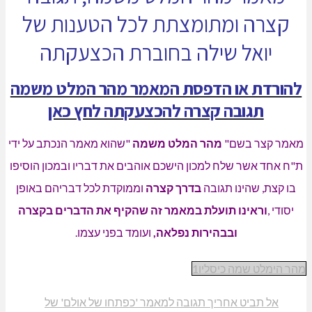
רה ומתומצתת לכל הטענות של
ואל שילה בחוברת הכצעקתה
דת או הדפסת המאמר מהר המלט משמה
תגובה קצרה להכצעקתה לחץ כאן
צר בשם
"
מהר המלט משמה
"
שהוא
מאמר הנכתב על ידי
ד אשר שלח למכון הישכם אוהבים את דבריו
ובמכון הוסיפו
, שהינו תגובה
בדרך קצרה
וממוקדת לכל דבריהם באופן
וראינו תועלת במאמר זה שהקיף את הדברים בקצרה
ובבהירות נפלאה
,
ועומד בפני עצמו
.
לט שמה כיסליו1
 תביט אחריך תגובה למאמר 'כפתחו של אולם' של