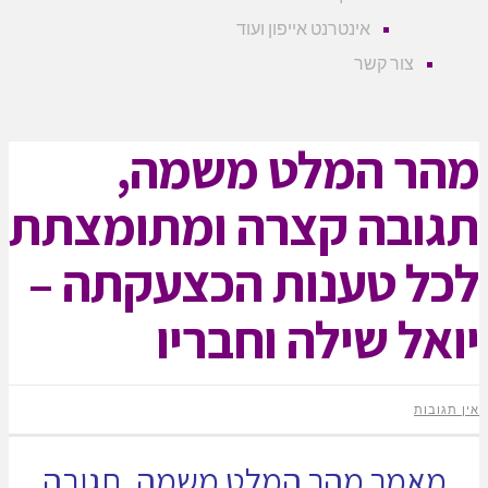
אינטרנט אייפון ועוד
צור קשר
 המלט משמה,
בה קצרה ומתומצתת
 טענות הכצעקתה –
ל שילה וחבריו
ת
מר מהר המלט משמה, תגובה