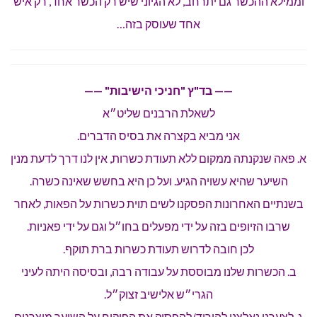
וממילא ההכשר גם יתרחב, לא הגיוני שיש רק הכשר אחד, רק איש
אחד שעוסק בזה…
—— בד"ץ "חניכי הישיבות" ——
לשאלת הרבנים שליט״א
אני מביא בקצרה את בסיס הדברים.
א. פאה שנקנתה ממקום ללא תעודת כשרות, אין לנו דרך לדעת מנין
השיער שהיא עשויה הגיע. ועל כן היא בחשש שאינה כשרה.
בשנתיים האחרונות הפסקנו לשים תוית כשרות על הפאות, לאחר
שרבו הזיופים בזה על ידי מפעלים בחו״ל וגם על ידי פאניות.
לכן חובה לדרוש תעודת כשרות ברת תוקף.
ב. הכשרות שלנו מבוססת על עבודה רבה, ובסיסה היתה לעיני
הגרי״ש אלישיב זצוק״ל.
ג. לצערנו נאלצנו להוריד/להפסיק את הפיקוח על השיער מיצרנים