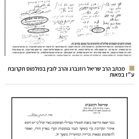
מכתב הרב שריאל רוזנברג והרב לובין בפולמוס תקרובת
ע"ז בפאות