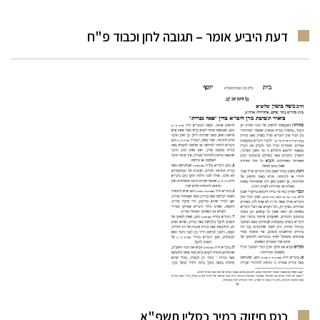
דעת היביע אומר – תגובה לחן וכבוד פ"ח
כנס חיזוק במיר כסליו תשפ"א