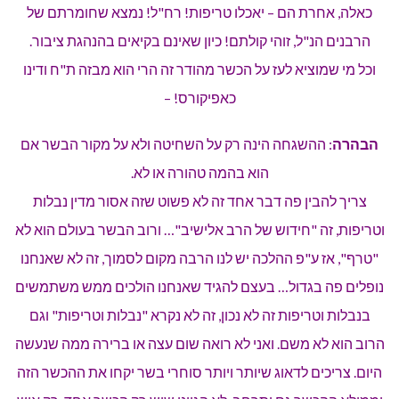
כאלה, אחרת הם – יאכלו טריפות! רח"ל! נמצא שחומרתם של
הרבנים הנ"ל, זוהי קולתם! כיון שאינם בקיאים בהנהגת ציבור.
וכל מי שמוציא לעז על הכשר מהודר זה הרי הוא מבזה ת"ח ודינו
כאפיקורס! –
הבהרה
: ההשגחה הינה רק על השחיטה ולא על מקור הבשר אם
הוא בהמה טהורה או לא.
צריך להבין פה דבר אחד זה לא פשוט שזה אסור מדין נבלות
וטריפות, זה "חידוש של הרב אלישיב"… ורוב הבשר בעולם הוא לא
"טרף", אז ע"פ ההלכה יש לנו הרבה מקום לסמוך, זה לא שאנחנו
נופלים פה בגדול… בעצם להגיד שאנחנו הולכים ממש משתמשים
בנבלות וטריפות זה לא נכון, זה לא נקרא "נבלות וטריפות" וגם
הרוב הוא לא משם. ואני לא רואה שום עצה או ברירה ממה שנעשה
היום. צריכים לדאוג שיותר ויותר סוחרי בשר יקחו את ההכשר הזה