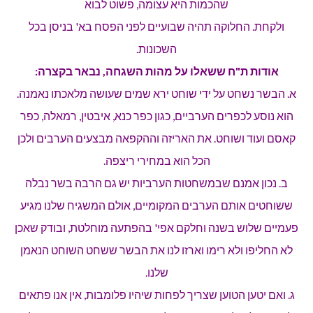
שהכמות היא עצומה, פשוט לבוא
ולקחת. החלוקה תהיה שבועיים לפני הפסח בא' בניסן בכל
השכונות.
אודות ת"ח ששאלו על מהות השגחה, נבאר בקצרה:
א. הבשר נשחט על ידי שוחט ירא שמים שעושה מלאכתו נאמנה.
הוא נוסע לכפרים הערביים, כגון כפר כנא, איבטין, רמאלה, כפר
קאסם ועוד ושוחט. את האריזה וההקפאה מבצעים הערבים ולכן
הכל הוא במחירי ריצפה.
ב. נכון אמנם שבמשחטות הערביות יש גם הרבה בשר נבלה
ששוחטים אותם הערבים המקומיים, אולם המשגיח שלנו מגיע
פעמיים שלוש בשנה וחלקם אפי' בהפתעה מוחלטת, ובודק שאכן
לא החליפו ולא רימו וארזו לנו את הבשר ששחט השוחט הנאמן
שלנו.
ג. ואם יטען הטוען שצריך לפחות שיהיו פלומבות, אין אנו פתאים