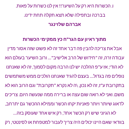
ו. הכשרות היא רק על השיער!! אין לנו כשרות על פאות.
בברכה ובתפילה שלא תצא תקלה תחת ידינו.
אברהם שלזינגר
מתוך ראיון עם הגר"ח כץ ממקימי הכשרות
אבל את צריכה להבין פה דבר אחד זה לא פשוט שזה אסור מדין
עבודה זרה, זה "חידוש של הרב אלישיב"… ורוב השיער בעולם הוא
לא הודי, אז ע"פ ההלכה יש לנו הרבה מקום לסמוך, זה לא שאנחנו
נופלים פה בגדול… בעצם להגיד שאנחנו הולכים ממש משתמשים
בתקרובת ע"ז, זה לא נכון, \ה לא נקרא "תקרובת" וגם הרוב הוא לא
משם. ואני לא רואה שום עצה או ברירה ממה שנעשה היום. צריכים
לדאוג שיותר ויותר פאניות יקחו הכשר וממילא ההכשר גם יתרחב,
לא הגיוני שיש רק הכשר אחד, רק איש אחד שעוסק בזה…
בוודאי שאם היינו יכולים היה צריך לעבור למטפחת או לסינטטי, רק