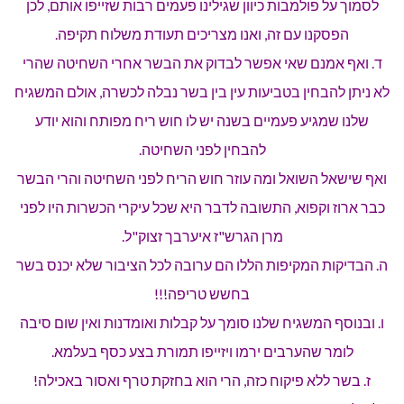
לסמוך על פולמבות כיוון שגילינו פעמים רבות שזייפו אותם, לכן
הפסקנו עם זה, ואנו מצריכים תעודת משלוח תקיפה.
ד. ואף אמנם שאי אפשר לבדוק את הבשר אחרי השחיטה שהרי
לא ניתן להבחין בטביעות עין בין בשר נבלה לכשרה, אולם המשגיח
שלנו שמגיע פעמיים בשנה יש לו חוש ריח מפותח והוא יודע
להבחין לפני השחיטה.
ואף שישאל השואל ומה עוזר חוש הריח לפני השחיטה והרי הבשר
כבר ארוז וקפוא, התשובה לדבר היא שכל עיקרי הכשרות היו לפני
מרן הגרש"ז איערבך זצוק"ל.
ה. הבדיקות המקיפות הללו הם ערובה לכל הציבור שלא יכנס בשר
בחשש טריפה!!!
ו. ובנוסף המשגיח שלנו סומך על קבלות ואומדנות ואין שום סיבה
לומר שהערבים ירמו ויזייפו תמורת בצע כסף בעלמא.
ז. בשר ללא פיקוח כזה, הרי הוא בחזקת טרף ואסור באכילה!