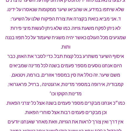
שלא שיתפו במידע, או שהביאו שיער ממקומות שנאסרו על ידינו.
ד. אני מביא בזאת בקצרה את צורת הפיקוח שלנו על השיער:
לא ניתן לפקח משעת גזיזה. כמו שלא ניתן לעשות מיצי פירות
שמגיעים מכל העולם כאשר יהיה משגיח שיעמוד על כל תפוז בננה
ותות.
איסוף השיער משתרע בכל קצות תבל. כדי לסבר את האוזן, כבר
היום אנחנו נוסעים מספר פעמים בשנה לכל מדינה שמביאים
משם שיער. זה כולל את סין במספר אזורים, בורמה, ויטנאם,
קמבודיה, אירופה במספר מדינות, ארגנטינה , ברזיל, פראגרואי,
מדינות הקוקז וכו׳
כמו״כ אנחנו מבקרים מספר פעמים בשנה אצל כל יצרני הפאות.
וכן מבקרים פעמים רבות אצל סוחרי הפאות.
אין דרך ואין צורך לראות את הגזיזה, וזאת מאחר שאנחנו יודעים
להבדיל ב 100 אחוז בין שיער הודי לשיער אחר כשהוא במצב