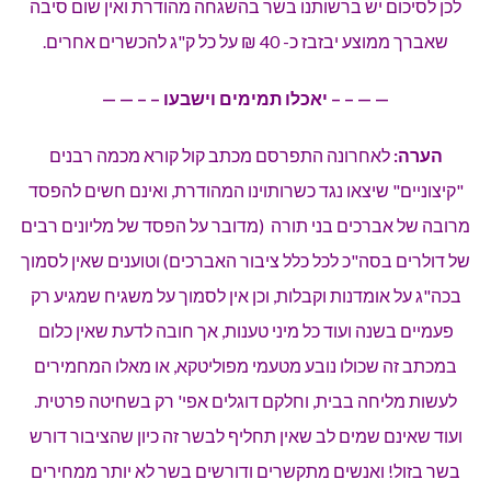
לכן לסיכום יש ברשותנו בשר בהשגחה מהודרת ואין שום סיבה
שאברך ממוצע יבזבז כ- 40 ₪ על כל ק"ג להכשרים אחרים.
— — – – יאכלו תמימים וישבעו – – — —
הערה:
לאחרונה התפרסם מכתב קול קורא מכמה רבנים
"קיצוניים" שיצאו נגד כשרותוינו המהודרת, ואינם חשים להפסד
מרובה של אברכים בני תורה (מדובר על הפסד של מליונים רבים
של דולרים בסה"כ לכל כלל ציבור האברכים) וטוענים שאין לסמוך
בכה"ג על אומדנות וקבלות, וכן אין לסמוך על משגיח שמגיע רק
פעמיים בשנה ועוד כל מיני טענות, אך חובה לדעת שאין כלום
במכתב זה שכולו נובע מטעמי מפוליטקא, או מאלו המחמירים
לעשות מליחה בבית, וחלקם דוגלים אפי' רק בשחיטה פרטית.
ועוד שאינם שמים לב שאין תחליף לבשר זה כיון שהציבור דורש
בשר בזול! ואנשים מתקשרים ודורשים בשר לא יותר ממחירים