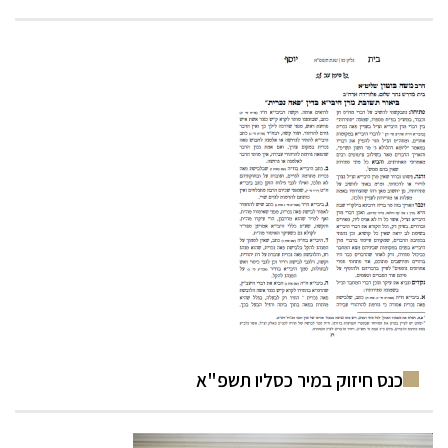
כנס חיזוק במיר כסליו תשפ"א