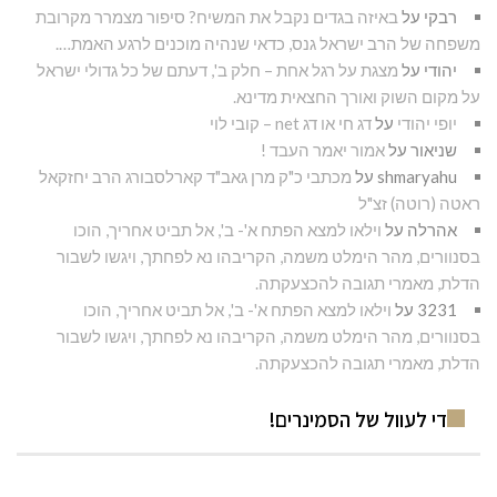
רבקי
על
באיזה בגדים נקבל את המשיח? סיפור מצמרר מקרובת
משפחה של הרב ישראל גנס, כדאי שנהיה מוכנים לרגע האמת….
יהודי
על
מצגת על רגל אחת – חלק ב', דעתם של כל גדולי ישראל
על מקום השוק ואורך החצאית מדינא.
יופי יהודי
על
דג חי או דג net – קובי לוי
שניאור
על
אמור יאמר העבד !
shmaryahu
על
מכתבי כ"ק מרן גאב"ד קארלסבורג הרב יחזקאל
ראטה (רוטה) זצ"ל
אהרלה
על
וילאו למצא הפתח א'- ב', אל תביט אחריך, הוכו
בסנוורים, מהר הימלט משמה, הקריבהו נא לפחתך, ויגשו לשבור
הדלת, מאמרי תגובה להכצעקתה.
3231
על
וילאו למצא הפתח א'- ב', אל תביט אחריך, הוכו
בסנוורים, מהר הימלט משמה, הקריבהו נא לפחתך, ויגשו לשבור
הדלת, מאמרי תגובה להכצעקתה.
די לעוול של הסמינרים!