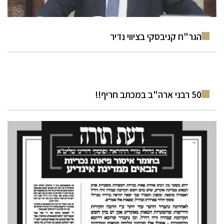
הגר"ח קניבסקי בציווי נדיר
50 רבני ארה"ב במכתב חריף!!