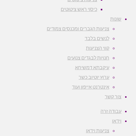
כיסוי ראש ציטוטים
שונות
צניעות הגברים ומכנסים צמודים
לנשים בלבד
קווי הצניעות
חנויות לבגדים צנועים
עיקבתא דמשיחא
ערוץ יוטיוב כשר
אינטרנט אייפון ועוד
צור קשר
עבודה זרה
וידאו
צניעות וידאו