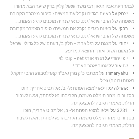
לבאר דעת אביו הגאון רבי משה שאול קליין בדין שיער הבא מהודו
יצחק
על
באיזה בגדים נקבל את המשיח? סיפור מצמרר מקרובת
משפחה של הרב ישראל גנס, כדאי שנהיה מוכנים לרגע האמת….
רבקי
על
באיזה בגדים נקבל את המשיח? סיפור מצמרר מקרובת
משפחה של הרב ישראל גנס, כדאי שנהיה מוכנים לרגע האמת….
יהודי
על
מצגת על רגל אחת – חלק ב', דעתם של כל גדולי ישראל
על מקום השוק ואורך החצאית מדינא.
יופי יהודי
על
דג חי או דג net – קובי לוי
שניאור
על
אמור יאמר העבד !
shmaryahu
על
מכתבי כ"ק מרן גאב"ד קארלסבורג הרב יחזקאל
ראטה (רוטה) זצ"ל
אהרלה
על
וילאו למצא הפתח א'- ב', אל תביט אחריך, הוכו
בסנוורים, מהר הימלט משמה, הקריבהו נא לפחתך, ויגשו לשבור
הדלת, מאמרי תגובה להכצעקתה.
3231
על
וילאו למצא הפתח א'- ב', אל תביט אחריך, הוכו
בסנוורים, מהר הימלט משמה, הקריבהו נא לפחתך, ויגשו לשבור
הדלת, מאמרי תגובה להכצעקתה.