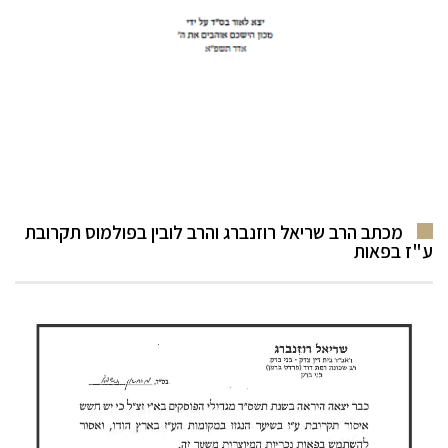
מכתב הרב שריאל רוזנברג והרב לובין בפולמוס תקרובת
ע"ז בפאות