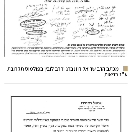
מכתב הרב שריאל רוזנברג והרב לובין בפולמוס תקרובת
ע"ז בפאות