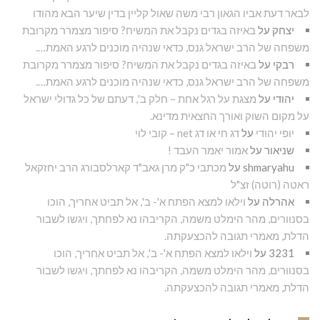
לבאר דעת אביו הגאון רבי משה שאול קליין בדין שיער הבא מהודו
יצחק
על
באיזה בגדים נקבל את המשיח? סיפור מצמרר מקרובת
משפחה של הרב ישראל גנס, כדאי שנהיה מוכנים לרגע האמת….
רבקי
על
באיזה בגדים נקבל את המשיח? סיפור מצמרר מקרובת
משפחה של הרב ישראל גנס, כדאי שנהיה מוכנים לרגע האמת….
יהודי
על
מצגת על רגל אחת – חלק ב', דעתם של כל גדולי ישראל
על מקום השוק ואורך החצאית מדינא.
יופי יהודי
על
דג חי או דג net – קובי לוי
שניאור
על
אמור יאמר העבד !
shmaryahu
על
מכתבי כ"ק מרן גאב"ד קארלסבורג הרב יחזקאל
ראטה (רוטה) זצ"ל
אהרלה
על
וילאו למצא הפתח א'- ב', אל תביט אחריך, הוכו
בסנוורים, מהר הימלט משמה, הקריבהו נא לפחתך, ויגשו לשבור
הדלת, מאמרי תגובה להכצעקתה.
3231
על
וילאו למצא הפתח א'- ב', אל תביט אחריך, הוכו
בסנוורים, מהר הימלט משמה, הקריבהו נא לפחתך, ויגשו לשבור
הדלת, מאמרי תגובה להכצעקתה.