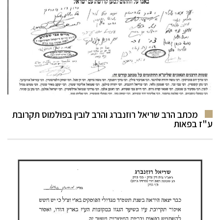
מכתב הרב שריאל רוזנברג והרב לובין בפולמוס תקרובת
ע"ז בפאות