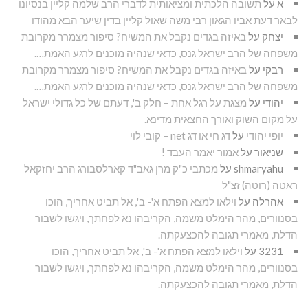
א
על
תשובה הלכתית ומציאותית לדברי הרב שלמה קליין בנסיונו
לבאר דעת אביו הגאון רבי משה שאול קליין בדין שיער הבא מהודו
יצחק
על
באיזה בגדים נקבל את המשיח? סיפור מצמרר מקרובת
משפחה של הרב ישראל גנס, כדאי שנהיה מוכנים לרגע האמת….
רבקי
על
באיזה בגדים נקבל את המשיח? סיפור מצמרר מקרובת
משפחה של הרב ישראל גנס, כדאי שנהיה מוכנים לרגע האמת….
יהודי
על
מצגת על רגל אחת – חלק ב', דעתם של כל גדולי ישראל
על מקום השוק ואורך החצאית מדינא.
יופי יהודי
על
דג חי או דג net – קובי לוי
שניאור
על
אמור יאמר העבד !
shmaryahu
על
מכתבי כ"ק מרן גאב"ד קארלסבורג הרב יחזקאל
ראטה (רוטה) זצ"ל
אהרלה
על
וילאו למצא הפתח א'- ב', אל תביט אחריך, הוכו
בסנוורים, מהר הימלט משמה, הקריבהו נא לפחתך, ויגשו לשבור
הדלת, מאמרי תגובה להכצעקתה.
3231
על
וילאו למצא הפתח א'- ב', אל תביט אחריך, הוכו
בסנוורים, מהר הימלט משמה, הקריבהו נא לפחתך, ויגשו לשבור
הדלת, מאמרי תגובה להכצעקתה.