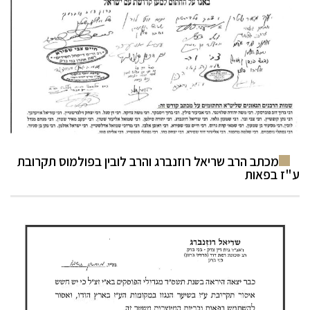
מכתב הרב שריאל רוזנברג והרב לובין בפולמוס תקרובת
ע"ז בפאות