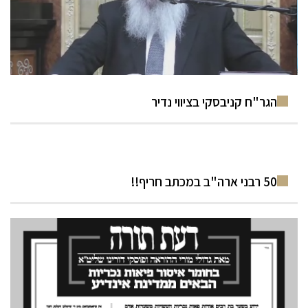
הגר"ח קניבסקי בציווי נדיר
50 רבני ארה"ב במכתב חריף!!