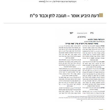
דעת היביע אומר – תגובה לחן וכבוד פ"ח