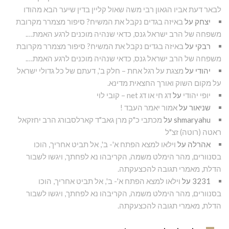
לבאר דעת אביו הגאון רבי משה שאול קליין בדין שיער הבא מהודו
יצחק
על
באיזה בגדים נקבל את המשיח? סיפור מצמרר מקרובת
משפחה של הרב ישראל גנס, כדאי שנהיה מוכנים לרגע האמת….
רבקי
על
באיזה בגדים נקבל את המשיח? סיפור מצמרר מקרובת
משפחה של הרב ישראל גנס, כדאי שנהיה מוכנים לרגע האמת….
יהודי
על
מצגת על רגל אחת – חלק ב', דעתם של כל גדולי ישראל
על מקום השוק ואורך החצאית מדינא.
יופי יהודי
על
דג חי או דג net – קובי לוי
שניאור
על
אמור יאמר העבד !
shmaryahu
על
מכתבי כ"ק מרן גאב"ד קארלסבורג הרב יחזקאל
ראטה (רוטה) זצ"ל
אהרלה
על
וילאו למצא הפתח א'- ב', אל תביט אחריך, הוכו
בסנוורים, מהר הימלט משמה, הקריבהו נא לפחתך, ויגשו לשבור
הדלת, מאמרי תגובה להכצעקתה.
3231
על
וילאו למצא הפתח א'- ב', אל תביט אחריך, הוכו
בסנוורים, מהר הימלט משמה, הקריבהו נא לפחתך, ויגשו לשבור
הדלת, מאמרי תגובה להכצעקתה.