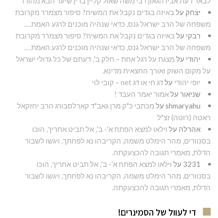
לבאר דעת אביו הגאון רבי משה שאול קליין בדין שיער הבא מהודו
יצחק
על
באיזה בגדים נקבל את המשיח? סיפור מצמרר מקרובת
משפחה של הרב ישראל גנס, כדאי שנהיה מוכנים לרגע האמת….
רבקי
על
באיזה בגדים נקבל את המשיח? סיפור מצמרר מקרובת
משפחה של הרב ישראל גנס, כדאי שנהיה מוכנים לרגע האמת….
יהודי
על
מצגת על רגל אחת – חלק ב', דעתם של כל גדולי ישראל
על מקום השוק ואורך החצאית מדינא.
יופי יהודי
על
דג חי או דג net – קובי לוי
שניאור
על
אמור יאמר העבד !
shmaryahu
על
מכתבי כ"ק מרן גאב"ד קארלסבורג הרב יחזקאל
ראטה (רוטה) זצ"ל
אהרלה
על
וילאו למצא הפתח א'- ב', אל תביט אחריך, הוכו
בסנוורים, מהר הימלט משמה, הקריבהו נא לפחתך, ויגשו לשבור
הדלת, מאמרי תגובה להכצעקתה.
3231
על
וילאו למצא הפתח א'- ב', אל תביט אחריך, הוכו
בסנוורים, מהר הימלט משמה, הקריבהו נא לפחתך, ויגשו לשבור
הדלת, מאמרי תגובה להכצעקתה.
די לעוול של הסמינרים!