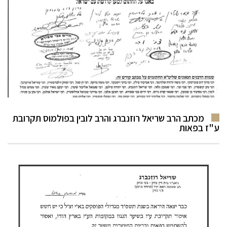
מכתב הרב שריאל רוזנברג והרב לובין בפולמוס תקרובת
ע"ז בפאות