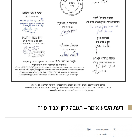
דעת היביע אומר – תגובה לחן וכבוד פ"ח