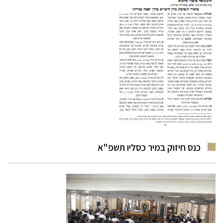
כנס חיזוק במיר כסליו תשפ"א