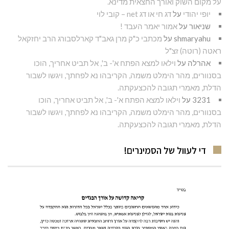
על מקום השוק ואורך החצאית מדינא.
יופי יהודי
על
דג חי או דג net – קובי לוי
שניאור
על
אמור יאמר העבד !
shmaryahu
על
מכתבי כ"ק מרן גאב"ד קארלסבורג הרב יחזקאל
ראטה (רוטה) זצ"ל
אהרלה
על
וילאו למצא הפתח א'- ב', אל תביט אחריך, הוכו
בסנוורים, מהר הימלט משמה, הקריבהו נא לפחתך, ויגשו לשבור
הדלת, מאמרי תגובה להכצעקתה.
3231
על
וילאו למצא הפתח א'- ב', אל תביט אחריך, הוכו
בסנוורים, מהר הימלט משמה, הקריבהו נא לפחתך, ויגשו לשבור
הדלת, מאמרי תגובה להכצעקתה.
די לעוול של הסמינרים!