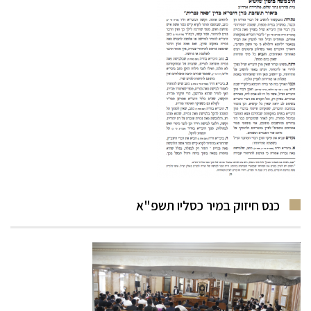
כנס חיזוק במיר כסליו תשפ"א