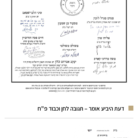
דעת היביע אומר – תגובה לחן וכבוד פ"ח