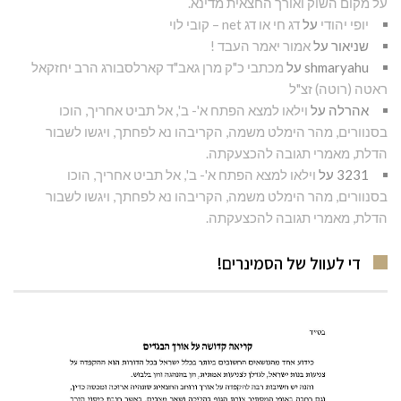
על מקום השוק ואורך החצאית מדינא.
יופי יהודי
על
דג חי או דג net – קובי לוי
שניאור
על
אמור יאמר העבד !
shmaryahu
על
מכתבי כ"ק מרן גאב"ד קארלסבורג הרב יחזקאל
ראטה (רוטה) זצ"ל
אהרלה
על
וילאו למצא הפתח א'- ב', אל תביט אחריך, הוכו
בסנוורים, מהר הימלט משמה, הקריבהו נא לפחתך, ויגשו לשבור
הדלת, מאמרי תגובה להכצעקתה.
3231
על
וילאו למצא הפתח א'- ב', אל תביט אחריך, הוכו
בסנוורים, מהר הימלט משמה, הקריבהו נא לפחתך, ויגשו לשבור
הדלת, מאמרי תגובה להכצעקתה.
די לעוול של הסמינרים!